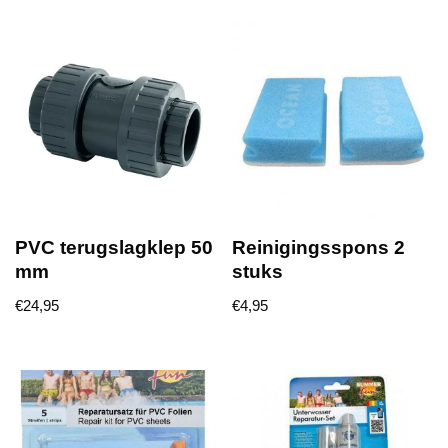
PVC terugslagklep 50
Reinigingsspons 2
mm
stuks
€
24,95
€
4,95