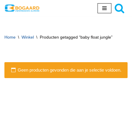
Ga
naar
de
inhoud
Home
\
Winkel
\
Producten getagged “baby float jungle”
Geen producten gevonden die aan je selectie voldoen.