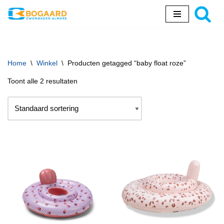
Ga
naar
de
inhoud
Home
\
Winkel
\
Producten getagged “baby float roze”
Toont alle 2 resultaten