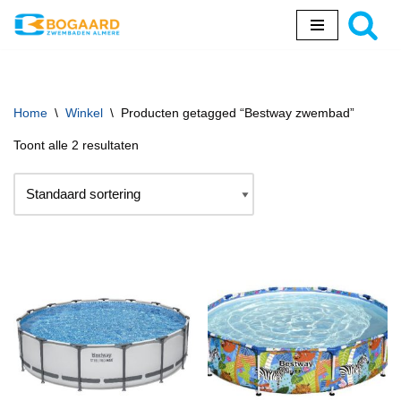
Ga
naar
de
inhoud
Home
\
Winkel
\
Producten getagged “Bestway zwembad”
Toont alle 2 resultaten