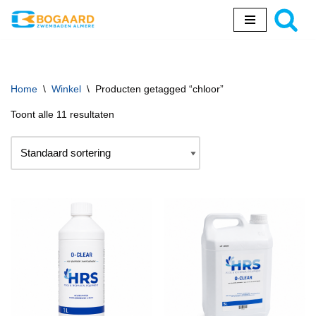
Ga
naar
de
inhoud
Home
\
Winkel
\
Producten getagged “chloor”
Toont alle 11 resultaten