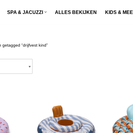
SPA & JACUZZI
ALLES BEKIJKEN
KIDS & ME
 getagged “drijfvest kind”