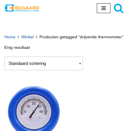
Ga
naar
de
inhoud
Home
\
Winkel
\
Producten getagged “drijvende thermometer”
Enig resultaat