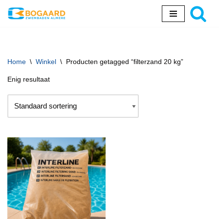
Ga
naar
de
inhoud
Home
\
Winkel
\
Producten getagged “filterzand 20 kg”
Enig resultaat