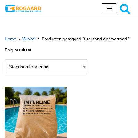
Ga
naar
de
inhoud
Home
\
Winkel
\
Producten getagged “filterzand op voorraad.”
Enig resultaat