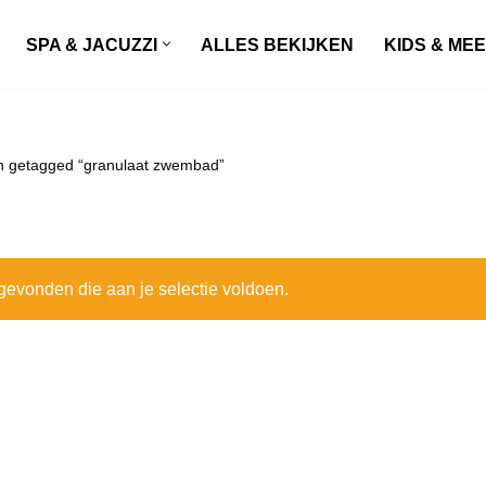
SPA & JACUZZI
ALLES BEKIJKEN
KIDS & ME
n getagged “granulaat zwembad”
evonden die aan je selectie voldoen.