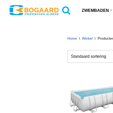
ZWEMBADEN
Ga
naar
de
inhoud
Home
\
Winkel
\
Producte