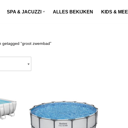
SPA & JACUZZI
ALLES BEKIJKEN
KIDS & ME
n getagged “groot zwembad”