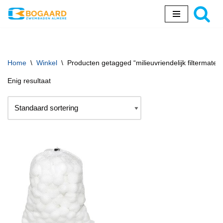
Ga
naar
de
inhoud
Home
\
Winkel
\
Producten getagged “milieuvriendelijk filtermateri
Enig resultaat