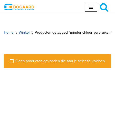
Ga
naar
de
inhoud
Home
\
Winkel
\
Producten getagged “minder chloor verbruiken”
Geen producten gevonden die aan je selectie voldoen.