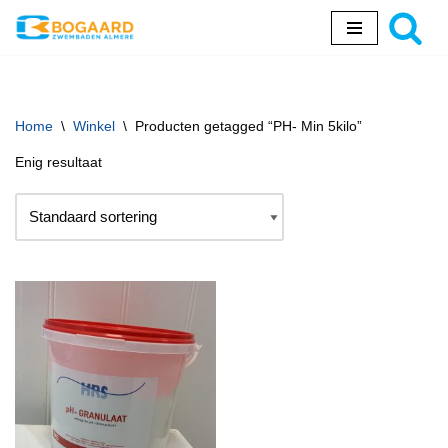
Ga
naar
de
inhoud
Home
\
Winkel
\
Producten getagged “PH- Min 5kilo”
Enig resultaat