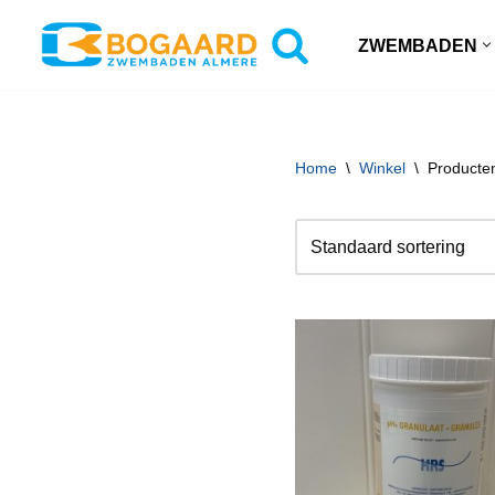
ZWEMBADEN
Ga
naar
de
inhoud
Home
\
Winkel
\
Producte