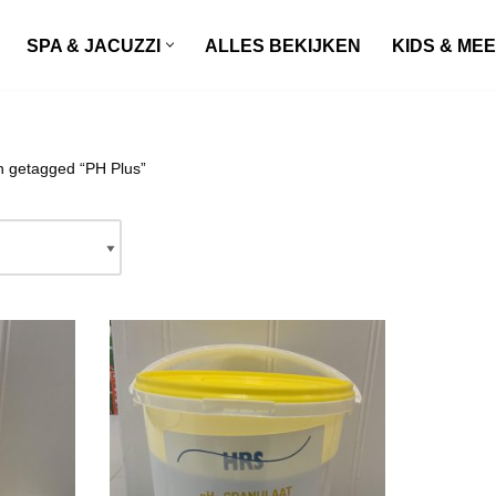
SPA & JACUZZI
ALLES BEKIJKEN
KIDS & ME
n getagged “PH Plus”