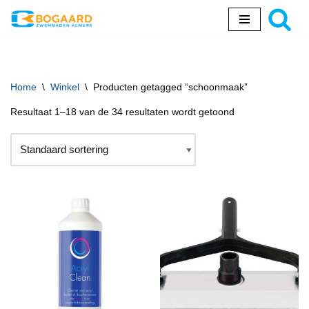
Ga
naar
de
inhoud
Home
\
Winkel
\
Producten getagged “schoonmaak”
Resultaat 1–18 van de 34 resultaten wordt getoond