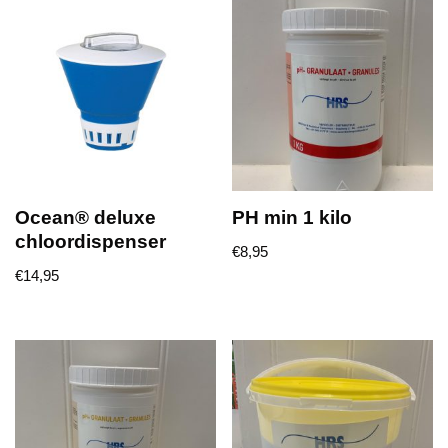
Ocean® deluxe
PH min 1 kilo
chloordispenser
€
8,95
€
14,95