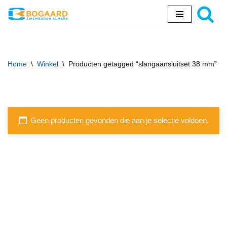
Ga
naar
de
inhoud
Home
\
Winkel
\
Producten getagged “slangaansluitset 38 mm”
Geen producten gevonden die aan je selectie voldoen.