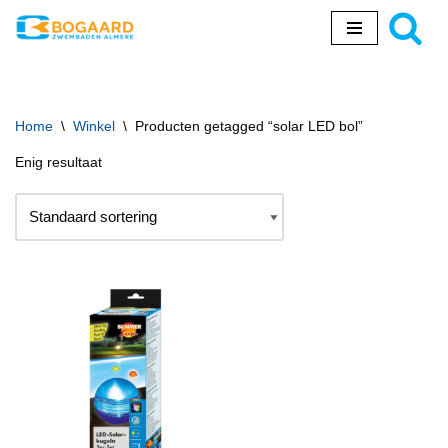
Ga
naar
de
inhoud
Home
\
Winkel
\
Producten getagged “solar LED bol”
Enig resultaat