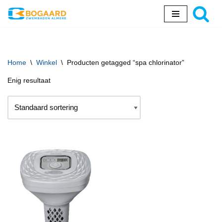
Ga
naar
de
inhoud
Home
\
Winkel
\
Producten getagged “spa chlorinator”
Enig resultaat