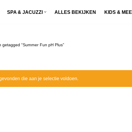
SPA & JACUZZI
ALLES BEKIJKEN
KIDS & ME
n getagged “Summer Fun pH Plus”
evonden die aan je selectie voldoen.