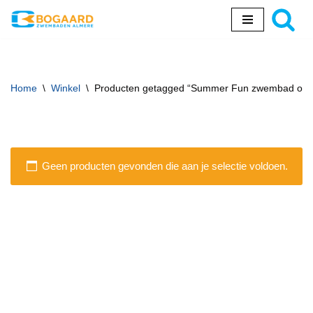
Ga
naar
de
inhoud
Home
\
Winkel
\
Producten getagged “Summer Fun zwembad ond
Geen producten gevonden die aan je selectie voldoen.