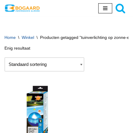
Ga
naar
de
inhoud
Home
\
Winkel
\
Producten getagged “tuinverlichting op zonne-en
Enig resultaat