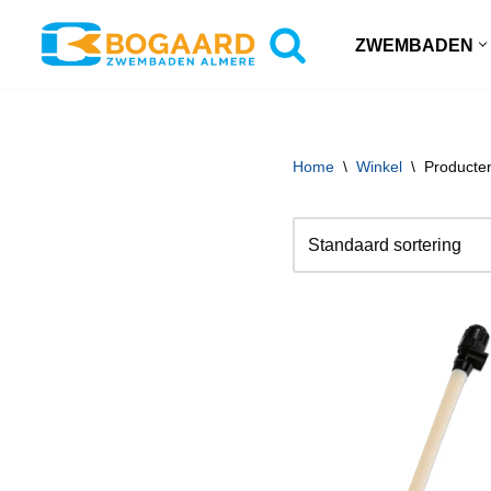
ZWEMBADEN
Ga
naar
de
inhoud
Home
\
Winkel
\
Producten