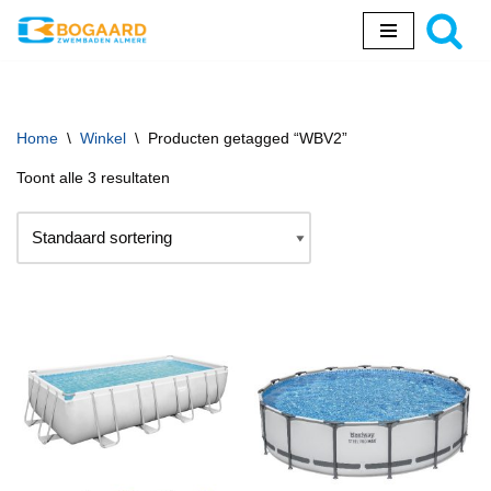
Ga
naar
de
inhoud
Home
\
Winkel
\
Producten getagged “WBV2”
Toont alle 3 resultaten