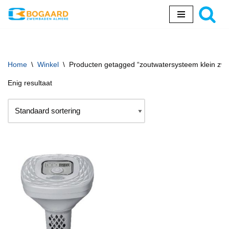
Ga
naar
de
inhoud
Home
\
Winkel
\
Producten getagged “zoutwatersysteem klein z
Enig resultaat