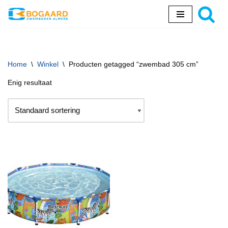
Ga
naar
de
inhoud
Home
\
Winkel
\
Producten getagged “zwembad 305 cm”
Enig resultaat