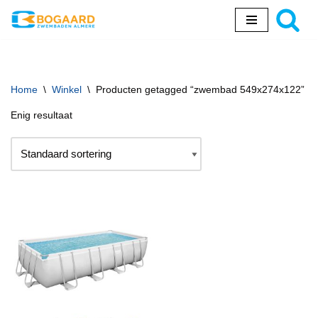
Ga
naar
de
inhoud
Home
\
Winkel
\
Producten getagged “zwembad 549x274x122”
Enig resultaat