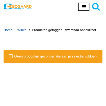
Ga
naar
de
inhoud
Home
\
Winkel
\
Producten getagged “zwembad aansluitset”
Geen producten gevonden die aan je selectie voldoen.