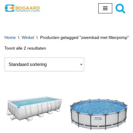
Ga
naar
de
inhoud
Home
\
Winkel
\
Producten getagged “zwembad met filterpomp”
Toont alle 2 resultaten