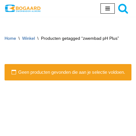
Ga
naar
de
inhoud
Home
\
Winkel
\
Producten getagged “zwembad pH Plus”
Geen producten gevonden die aan je selectie voldoen.