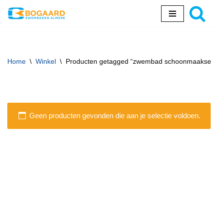
Ga
naar
de
inhoud
Home
\
Winkel
\
Producten getagged “zwembad schoonmaakset”
Geen producten gevonden die aan je selectie voldoen.