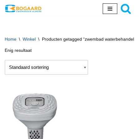
Ga
naar
de
inhoud
Home
\
Winkel
\
Producten getagged “zwembad waterbehandelin
Enig resultaat