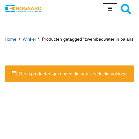
Ga
naar
de
inhoud
Home
\
Winkel
\
Producten getagged “zwembadwater in balans”
Geen producten gevonden die aan je selectie voldoen.