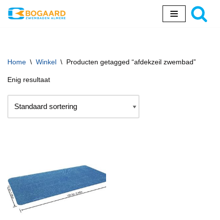
Ga
naar
de
inhoud
Home
\
Winkel
\
Producten getagged “afdekzeil zwembad”
Enig resultaat