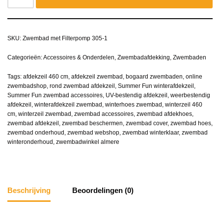
SKU:
Zwembad met Filterpomp 305-1
Categorieën:
Accessoires & Onderdelen
,
Zwembadafdekking
,
Zwembaden
Tags:
afdekzeil 460 cm
,
afdekzeil zwembad
,
bogaard zwembaden
,
online
zwembadshop
,
rond zwembad afdekzeil
,
Summer Fun winterafdekzeil
,
Summer Fun zwembad accessoires
,
UV-bestendig afdekzeil
,
weerbestendig
afdekzeil
,
winterafdekzeil zwembad
,
winterhoes zwembad
,
winterzeil 460
cm
,
winterzeil zwembad
,
zwembad accessoires
,
zwembad afdekhoes
,
zwembad afdekzeil
,
zwembad beschermen
,
zwembad cover
,
zwembad hoes
,
zwembad onderhoud
,
zwembad webshop
,
zwembad winterklaar
,
zwembad
winteronderhoud
,
zwembadwinkel almere
Beschrijving
Beoordelingen (0)