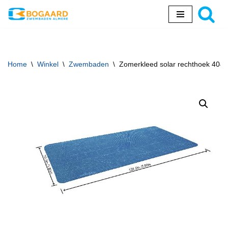
Ga
naar
de
inhoud
Home
\
Winkel
\
Zwembaden
\
Zomerkleed solar rechthoek 404/