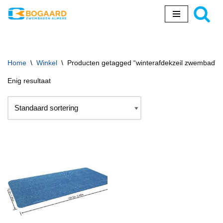
Ga
naar
de
inhoud
Home
\
Winkel
\
Producten getagged “winterafdekzeil zwembad”
Enig resultaat