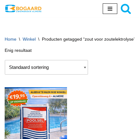
Ga
naar
de
inhoud
Home
\
Winkel
\
Producten getagged “zout voor zoutelektrolyse”
Enig resultaat