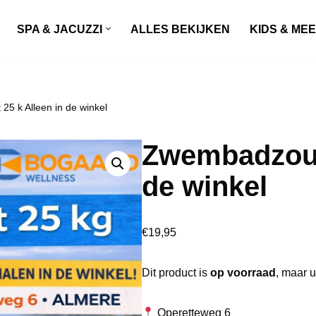
SPA & JACUZZI
ALLES BEKIJKEN
KIDS & ME
5 k Alleen in de winkel
Zwembadzout 
de winkel
€
19,95
Dit product is
op voorraad
, maar u
Operetteweg 6