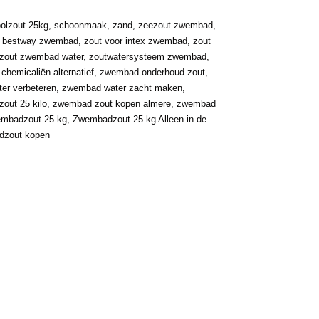
olzout 25kg
,
schoonmaak
,
zand
,
zeezout zwembad
,
r bestway zwembad
,
zout voor intex zwembad
,
zout
zout zwembad water
,
zoutwatersysteem zwembad
,
hemicaliën alternatief
,
zwembad onderhoud zout
,
er verbeteren
,
zwembad water zacht maken
,
out 25 kilo
,
zwembad zout kopen almere
,
zwembad
mbadzout 25 kg
,
Zwembadzout 25 kg Alleen in de
zout kopen