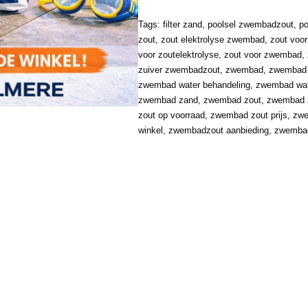
Tags:
filter zand
,
poolsel zwembadzout
,
po
zout
,
zout elektrolyse zwembad
,
zout voo
voor zoutelektrolyse
,
zout voor zwembad
,
zuiver zwembadzout
,
zwembad
,
zwembad c
zwembad water behandeling
,
zwembad wat
zwembad zand
,
zwembad zout
,
zwembad z
zout op voorraad
,
zwembad zout prijs
,
zwe
winkel
,
zwembadzout aanbieding
,
zwembad