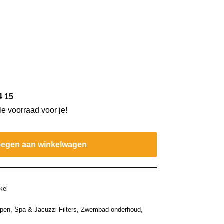
4 15
le voorraad voor je!
egen aan winkelwagen
kel
mpen
,
Spa & Jacuzzi Filters
,
Zwembad onderhoud
,