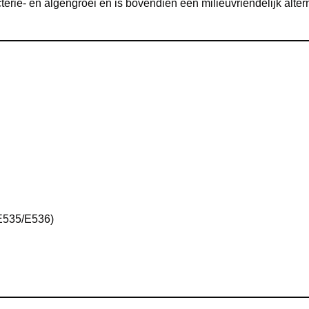
e- en algengroei en is bovendien een milieuvriendelijk alterna
s
(E535/E536)