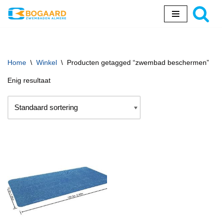
Ga
naar
de
inhoud
Home
\
Winkel
\
Producten getagged “zwembad beschermen”
Enig resultaat