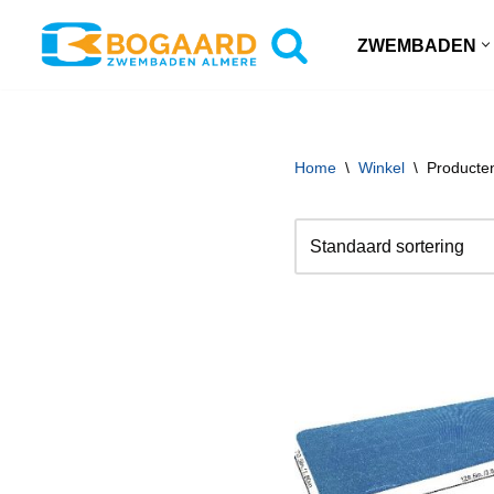
ZWEMBADEN
Ga
naar
de
inhoud
Home
\
Winkel
\
Producte