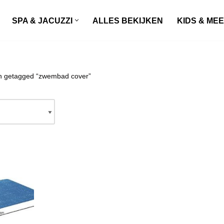
SPA & JACUZZI
ALLES BEKIJKEN
KIDS & ME
n getagged “zwembad cover”