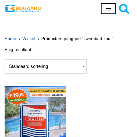
Ga
naar
de
inhoud
Home
\
Winkel
\
Producten getagged “zwembad zout”
Enig resultaat