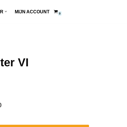
ER
MIJN ACCOUNT
0
ter VI
)