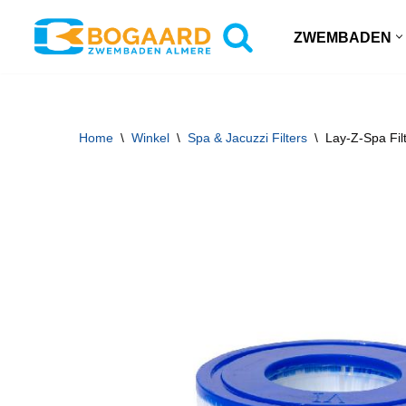
ZWEMBADEN
Ga
naar
de
inhoud
Home
\
Winkel
\
Spa & Jacuzzi Filters
\
Lay-Z-Spa Filt