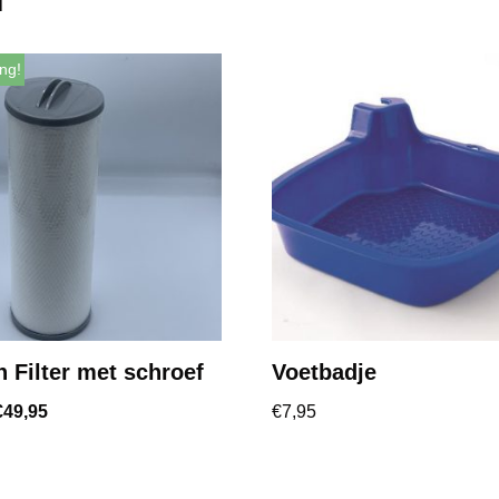
ng!
 Filter met schroef
Voetbadje
€
49,95
€
7,95