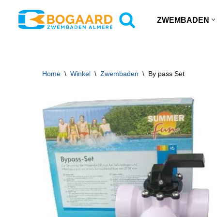
ZWEMBADEN
Ga
naar
de
inhoud
Home
\
Winkel
\
Zwembaden
\
By pass Set