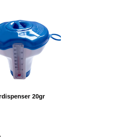
rdispenser 20gr
n