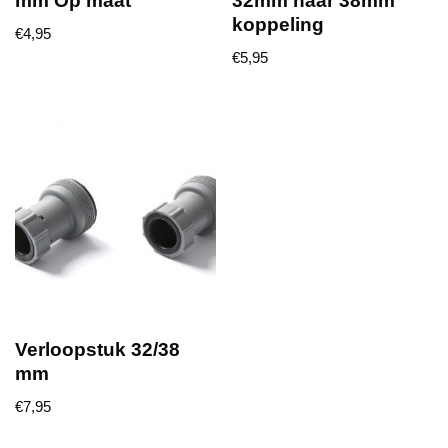
mm Op maat
32mm naar 38mm
koppeling
€
4,95
€
5,95
Verloopstuk 32/38
mm
€
7,95