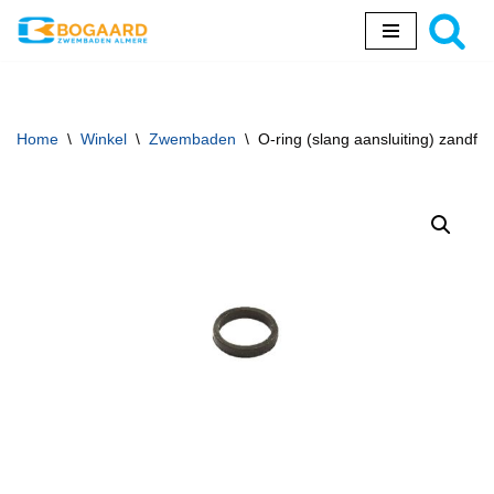
Ga
naar
de
inhoud
Home
\
Winkel
\
Zwembaden
\
O-ring (slang aansluiting) zandfilt